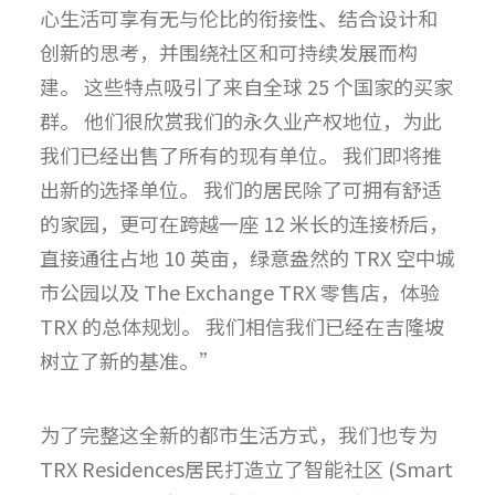
心生活可享有无与伦比的衔接性、结合设计和
创新的思考，并围绕社区和可持续发展而构
建。
这些特点吸引了来自全球
25
个国家的买家
群。
他们很欣赏我们的永久业产权地位，为此
我们已经出售了所有的现有单位。
我们即将推
出新的选择单位。
我们的居民除了可拥有舒适
的家园，更可在跨越一座
12
米长的连接桥后，
直接通往占地
10
英亩，绿意盎然的
TRX
空中城
市公园以及
The Exchange TRX
零售店，体验
TRX 的
总体规划。
我们相信我们已经在吉隆坡
树立了新的基准。
”
为了完整这全新的都市生活方式，我们也专为
TRX Residences居民打造立了智能社区 (Smart