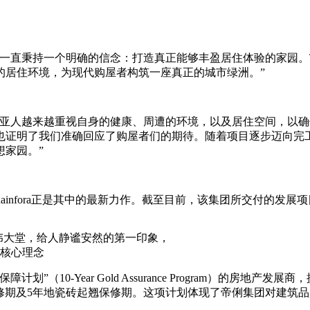
秉持一个明确的信念：打造真正能够丰盈居住体验的家园。Trinit
的居住环境，为现代购屋者构筑一座真正的城市绿洲。”
越来越重视自身的健康、周遭的环境，以及居住空间，以确保日常的生活
也证明了我们准确回应了购屋者们的期待。随着项目逐步迈向完
想家园。”
y Rainfora正是其中的最新力作。截至目前，该集团所交付的发
五星级宏伟大堂，给人静谧安然的第一印象，
核心理念
”（10-Year Gold Assurance Program）的房地
保修期及5年地瓷砖起翘保修期。这项计划体现了帝俐集团对建筑