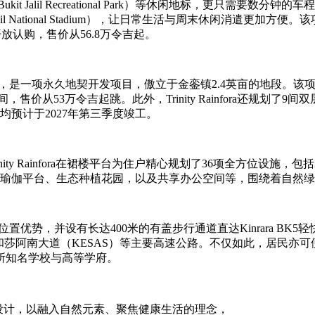
Bukit Jalil Recreational Park）等休闲地标，更只需要数
t Jalil National Stadium），让日常生活与周末休闲消遣更
已开放认购，售价从56.8万令吉起。
达3.95亿令吉，是一项永久地契开发项目，傲立于金銮镇2.4英亩的地
尺之间，售价从53万令吉起跳。此外，
Trinity Rainfora还规划
均预计于2027年第三季度竣工。
ity Rainfora在裙楼平台为住户精心规划了36项全方位设施
、瑜伽平台、生态种植花园，以及共享办公空间等，围绕着自然
金銮镇地理位置优势，并设有长达400米的有盖步行通道直达Kinrara 
大道（LDP）和莎阿南大道（KESAS）等主要高速公路。不仅如此，居
所知名学校与高等学府。
的双塔外观设计，以融入自然元素、聚焦健康生活的理念，