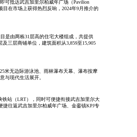
分钟的车程即可抵达武吉加里尔柏威年广场（Pavilion
加方便。该项目在市场上获得热烈反响，2024年9月推介的
段。该项目是由两栋31层高的住宅大楼组成，共提供
了9间双层及三层商铺单位，建筑面积从3,859至15,905
，包括25米无边际游泳池、雨林瀑布天幕、瀑布按摩
绿意与现代生活展开。
BK5轻快铁站（LRT），同时可便捷衔接武吉加里尔大
民亦可便捷往返武吉加里尔柏威年广场、金銮镇KPJ专