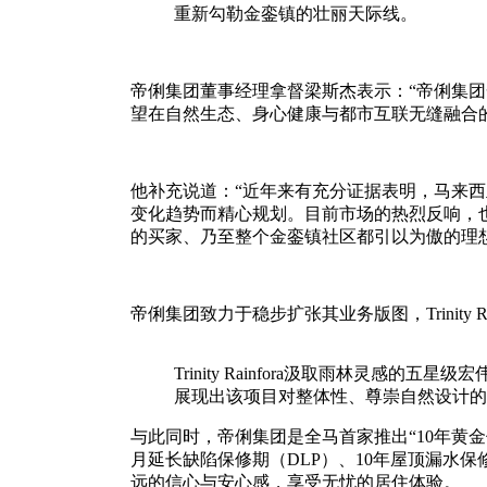
重新勾勒金銮镇的壮丽天际线。
帝俐集团董事经理拿督梁斯杰表示：“帝俐集团一直
望在自然生态、身心健康与都市互联无缝融合
他补充说道：“近年来有充分证据表明，马来西亚人
变化趋势而精心规划。目前市场的热烈反响，
的买家、乃至整个金銮镇社区都引以为傲的理
帝俐集团致力于稳步扩张其业务版图，Trinit
Trinity Rainfora汲取雨林灵感的
展现出该项目对整体性、尊崇自然设计的
与此同时，帝俐集团是全马首家推出“10年黄金保障计划
月延长缺陷保修期（DLP）、10年屋顶漏水
远的信心与安心感，享受无忧的居住体验。