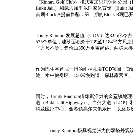
（Kinrara Golf Club）和武吉加里尔休闲公园（
Bukit Jalil）和武吉加里尔国家体育馆（Buki
首期Block A提前售罄；第二期的Block B现
Trinity Rainfora发展总值（GDV）
535个单位，建筑面积介于739至1,184平方
平方尺不等，售价由350万令吉起跳。两栋大楼
作为巴生谷首屈一指的雨林意境TOD项目，Trin
池、水中健身区、150米慢跑道、森林露营区
同时，Trinity Rainfora借雄踞活力的
道（Bukit Jalil Highway）、白蒲
科及医疗中心、金銮镇高尔夫俱乐部，以及多
Trinity Rainfora极具视觉张力