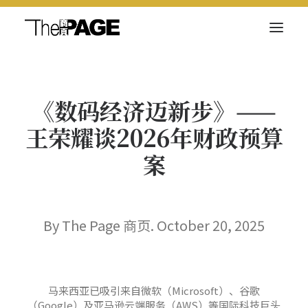
关于我们
《数码经济迈新步》——
新闻内容
王荣耀谈2026年财政预算
商页菁英
案
快讯
电子杂志
By The Page 商页. October 20, 2025
Search
马来西亚已吸引来自微软（Microsoft）、谷歌
（Google）及亚马逊云端服务（AWS）等国际科技巨头