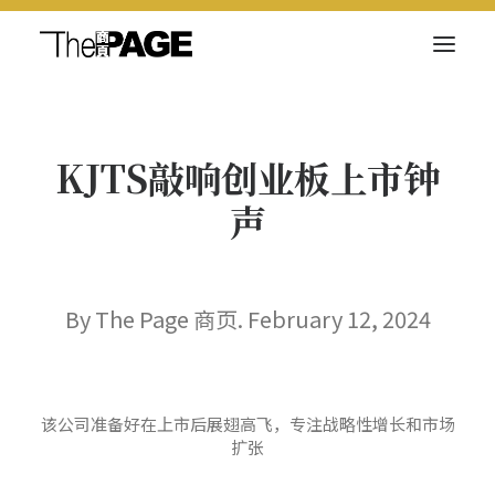
关于我们
KJTS敲响创业板上市钟
新闻内容
声
商页菁英
快讯
电子杂志
By The Page 商页. February 12, 2024
该公司准备好在上市后展翅高飞，专注战略性增长和市场
Search
扩张