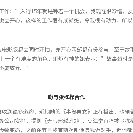
工作：”入行15年就是等着一个机会，我现在很珍惜，
也会开心，这样的工作很有成就感，令我很有动力，所以
及电影版都会同时开拍，亦开心两部都有份参与，至于故
遇上一个有难度的角色。炯炯有神的她表示：”故事题材
不要放弃。”
盼与张栋樑合作
直收到很多邀约，近期她的《半熟男女》正在播出，也预
等公司安排。提到《无限超越班2》，高海宁直指被张栋
极致变态，之前在节目我有两次叫他选我做对手，但他都