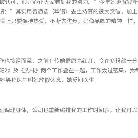
次被认可，很开心让大家看到我的努力。”今年她更解锁
谓：”其实用普通话（华语）去主持真的很大突破，加上
事实上只要保持热爱、不断去进步，好像品牌的精神一样
作也接踵而至，之前有传她健康亮红灯，令许多粉丝十分
班2》及《武林》两个工作叠在一起，工作太过密集，我每
 她笑称医生叫她放假休息，她反问医生
医调理身体，公司也重新编排我的工作时间表，让我可以