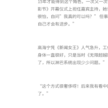
15年才能得到这个角色，一次又一
影节》开幕仪式上担任嘉宾主持，她
很怕，自问”我真的可以吗？” 但
自己才会有进步。”
高海宁凭《新闻女王》人气急升，工
身体一直很好，只是当时《无限超越
了，所以淋巴系统出现少少问题。”
“这个方式很奢侈呀！后来我有看中
了。”