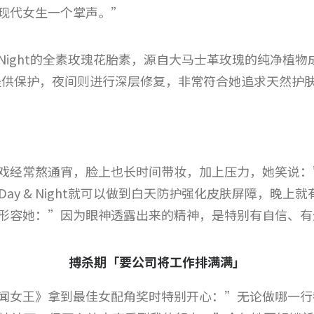
现代女生一个掌声。”
y & Night的全素玫瑰花胎素，源自大马士革玫瑰的纯净
提供保护，夜间则进行深层修复，非常符合她追求天然护
戏经常熬通宵，脸上也长时间带妆，加上压力，她笑说：
 Day & Night就可以做到白天防护强化皮肤屏障，晚
形容她：”因为眼神透露出来的精神，是特别有自信、有
搏杀期「要公司将工作排满满」
闻女王》拿到最佳女配角奖时特别开心：”无论做哪一行