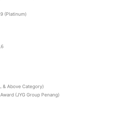
9 (Platinum)
16
L & Above Category)
p
Award (JYG Group Penang)