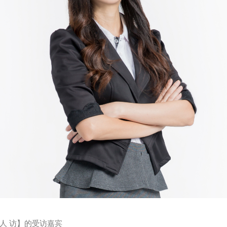
名人 访】的受访嘉宾