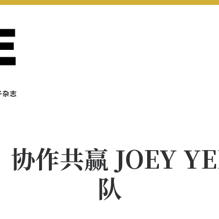
子杂志
协作共赢 JOEY Y
队