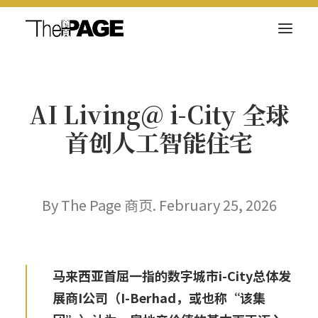
关于我们
AI Living@ i-City 全球
新闻内容
首创人工智能住宅
商页菁英
快讯
电子杂志
By The Page 商页. February 25, 2026
马来西亚首屈一指的数字城市i-City总体发
Search
展商
I公司
（
I-Berhad
，或也称“该集