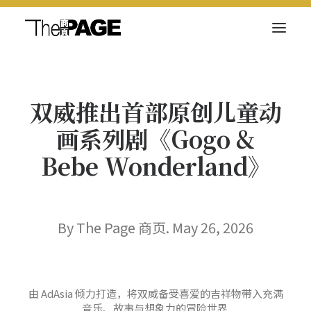
关于我们
双威推出首部原创儿童动
新闻内容
画系列剧《Gogo &
商页菁英
Bebe Wonderland》
快讯
电子杂志
By The Page 商页. May 26, 2026
Search
由 AdAsia 倾力打造，将双威备受喜爱的吉祥物带入充满
音乐、故事与想象力的冒险世界