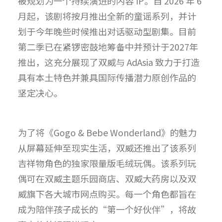
被规划为一个持续演进的内容 IP。自 2026 年 6
月起，该剧将按月推出全新的童谣系列，并计
划于今年晚些时候推出对话驱动型剧集。目前
第二季已在紧锣密鼓地筹备中并预计于2027年
推出，这充分展现了双威与 AdAsia 致力于打造
具有本土特色并兼具国际传播潜力原创作品的
坚定决心。
为了将《Gogo & Bebe Wonderland》的魅力
从屏幕延伸至现实生活，双威还推出了该系列
吉祥物角色的独家限量版毛绒玩偶。该系列玩
偶可在双威主题乐园商店、双威大药房以及双
威旗下各大城市网点购买。每一个角色都旨在
成为陪伴孩子成长的“第一个好伙伴”，将故