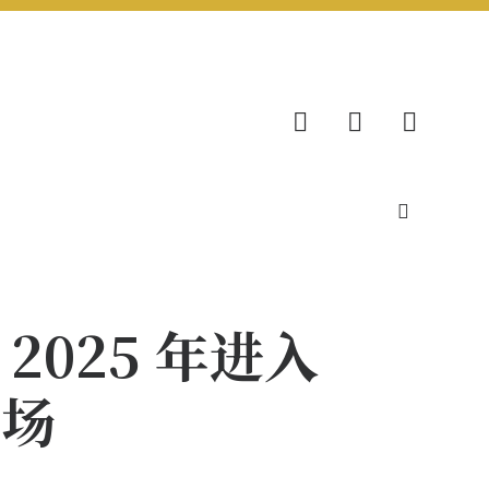
 2025 年进入
市场