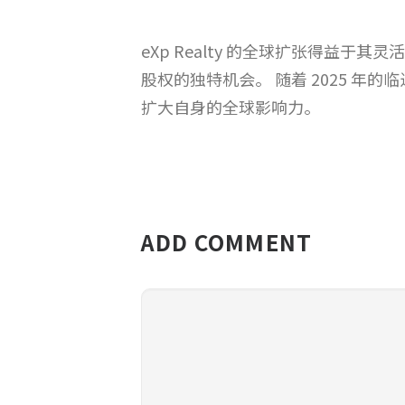
eXp Realty 的全球扩张得益于其
股权的独特机会。 随着 2025 年
扩大自身的全球影响力。
ADD COMMENT