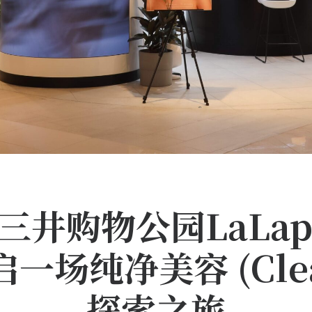
e于三井购物公园LaLa
场纯净美容 (Clean
探索之旅