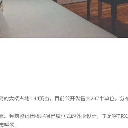
，52层高的大楼占地1.44英亩，目前公开发售共297个单
露。建筑整体因楼层间是镜框式的外形设计，于是将TR
市喧嚣。