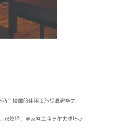
位。分布两个楼层的休闲设施尽显奢华之
X、双峰塔、皇家雪兰莪高尔夫球场尽