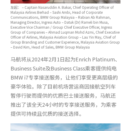
左起： – Captain Nasaruddin A. Bakar, Chief Operating Officer of
Malaysia Airlines Berhad – Sashi Ambi, Head of Corporate
Communications, BMW Group Malaysia – Rabian Ab Rahman,
Managing Director, Ingress Auto – Datuk (Dr) Rameli bin Musa,
Executive Vice Chairman / Group Chief Executive Officer, Ingress
Group of Companies – Ahmad Luqman Mohd Azmi, Chief Executive
Officer of Airlines, Malaysia Aviation Group – Lau Yin May, Chief of
Group Branding and Customer Experience, Malaysia Aviation Group
– David Kim, Head of Sales, BMW Group Malaysia
马航将从2024年2月1日起为Enrich Platinum、
Business Suite及Business Class乘客提供纯电
BMW i7专享接送服务，让他们享受更高层级的
豪华体验。除了目前机场营运商因接航空列车
暂停行驶而提供的优质巴士接送服务，马航还
推出了该全天24小时的专享接送服务，为乘客
提供可持续且优质的接送选择。