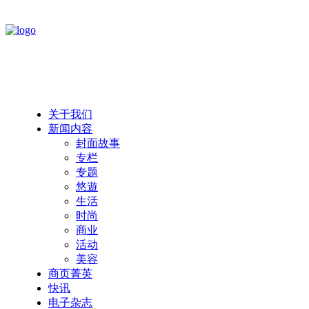
关于我们
新闻内容
封面故事
专栏
专题
悠遊
生活
时尚
商业
活动
美容
商页菁英
快讯
电子杂志