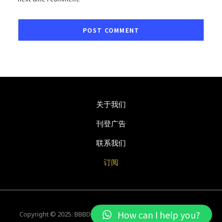
关于我们
刊登广告
联系我们
订阅
How can I help you?
Copyright © 2025. BBBD Creative Sdn Bhd. All rights reserved.