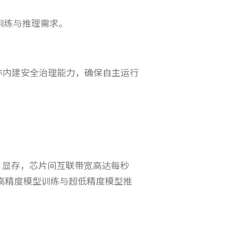
行业训练与推理需求。
平台亦内建安全治理能力，确保自主运行
44GB 显存，芯片间互联带宽高达每秒
兼顾高精度模型训练与超低精度模型推