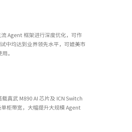
der 等主流 Agent 框架进行深度优化，可作
基准测试中均达到业界领先水平，可媲美市
使用。
M890 AI 芯片及 ICN Switch
级单柜带宽，大幅提升大规模 Agent