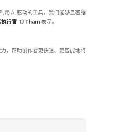
中利用
AI
驱动的工具，我们能够显著缩
席执行官
TJ Tham
表示。
能力，帮助创作者更快速、更智能地将