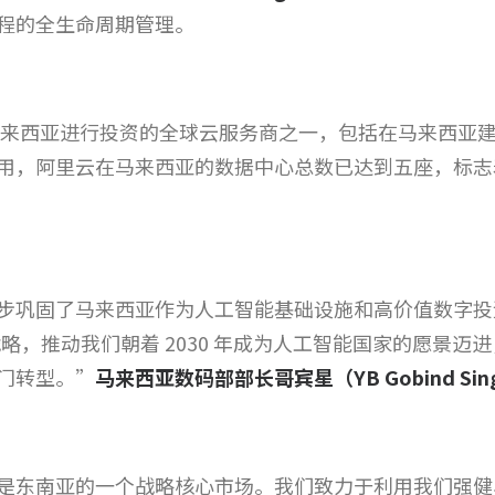
程的全生命周期管理。
在马来西亚进行投资的全球云服务商之一，包括在马来西亚
用，阿里云在马来西亚的数据中心总数已达到五座，标志
步巩固了马来西亚作为人工智能基础设施和高价值数字投
略，推动我们朝着 2030 年成为人工智能国家的愿景迈
门转型。”
马来西亚数码部部长哥宾星（
YB Gobind Sin
是东南亚的一个战略核心市场。我们致力于利用我们强