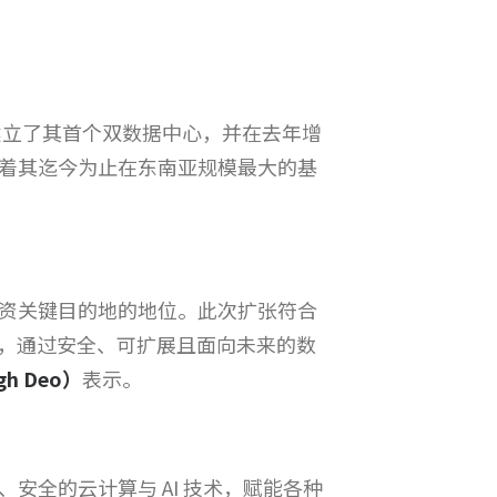
建立了其首个双数据中心，并在去年增
着其迄今为止在东南亚规模最大的基
资关键目的地的地位。此次扩张符合
进，通过安全、可扩展且面向未来的数
gh Deo
）
表示。
健、安全的云计算与
AI
技术，赋能各种