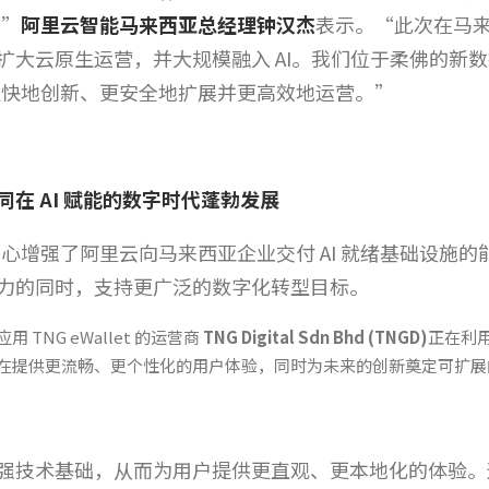
。”
阿里云智能马来西亚总经理钟汉杰
表示。“此次在马
扩大云原生运营，并大规模融入
AI
。我们位于柔佛的新数
更快地创新、更安全地扩展并更高效地运营。”
同在
AI
赋能的数字时代蓬勃发展
中心增强了阿里云向马来西亚企业交付
AI
就绪基础设施的
力的同时，支持更广泛的数字化转型目标。
应用
TNG eWallet
的运营商
TNG Digital Sdn Bhd (TNGD)
正在利
在提供更流畅、更个性化的用户体验，同时为未来的创新奠定可扩展
强技术基础，从而为用户提供更直观、更本地化的体验。