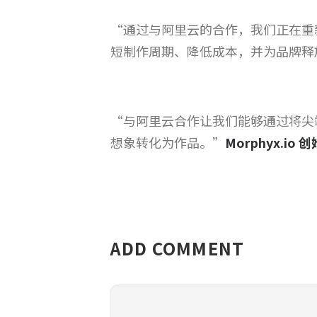
“通过与阿里云的合作，我们正在重
短制作周期、降低成本，并为品牌释
“与阿里云合作让我们能够通过将尖
想象转化为作品。”
Morphyx.io
创
ADD COMMENT