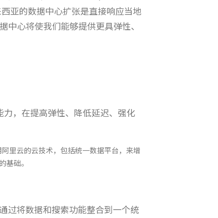
来西亚的数据中心扩张是直接响应当地
据中心将使我们能够提供更具弹性、
能力，在提高弹性、降低延迟、强化
用阿里云的云技术，包括统一数据平台，来增
的基础。
通过将数据和搜索功能整合到一个统