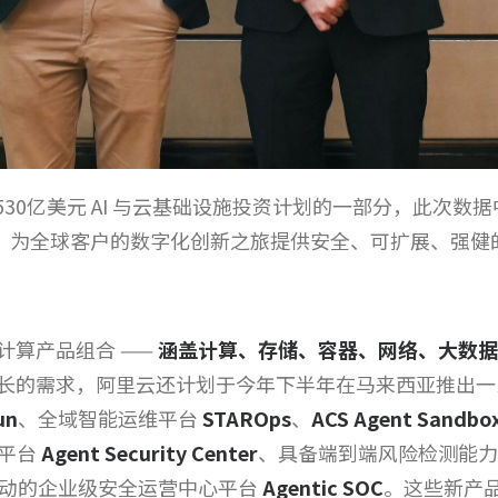
530亿美元
AI
与云基础设施投资计划的一部分，此次数据
，为全球客户的数字化创新之旅提供安全、可扩展、强健
计算产品组合 ——
涵盖计算、存储、容器、网络、大数据
长的需求，阿里云还计划于今年下半年在马来西亚推出
un
、全域智能运维平台
STAROps
、
ACS Agent Sandbo
御平台
Agent Security Center
、具备端到端风险检测能
动的企业级安全运营中心平台
Agentic SOC
。这些新产