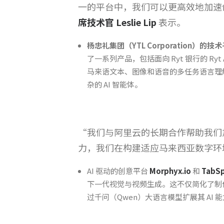
一的平台中，我们可以更高效地加速
席技术官
Leslie Lip
表示。
杨忠礼集团（
YTL Corporation
）的技术
了一系列产品，包括面向
Ryt
银行的
Ryt 
马来语文本、图像和语音的多任务语言理解方面
杂的
AI
智能体。
“我们与阿里云的长期合作帮助我们
力，我们在构建适应马来西亚数字环
AI
驱动的创意平台
Morphyx.io
和
TabSp
下一代视觉与视频生成。这不仅简化了制
过千问（
Qwen
）大语言模型扩展其
AI
能