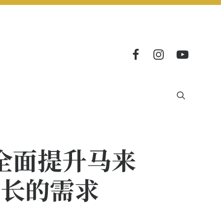
全面提升马来
增长的需求