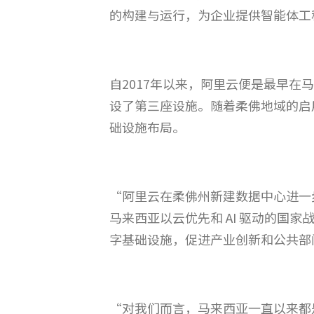
的构建与运行，为企业提供智能体工
自2017年以来，阿里云便是最早
设了第三座设施。随着柔佛地域的启
础设施布局。
“阿里云在柔佛州新建数据中心进一
马来西亚以云优先和
AI
驱动的国家战
字基础设施，促进产业创新和公共部
“对我们而言，马来西亚一直以来都