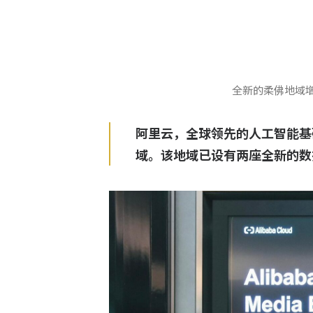
全新的柔佛地域增
阿里云，全球领先的人工智能基
域。该地域已设有两座全新的数