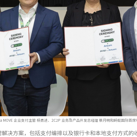
r、AirAsia MOVE 企业支付主管 杨勇进、2C2P 业务及产品开发总经理 蔡月明和蚂蚁国
付解决方案，包括支付编排以及银行卡和本地支付方式的收单服务，