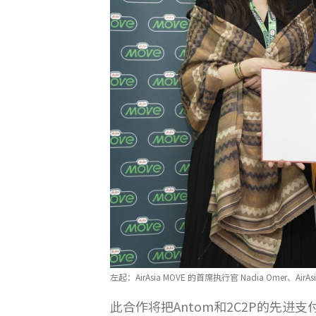
左起：AirAsia MOVE 的首席执行官 Nadia Ome
此合作将把Antom和2C2P的先进支