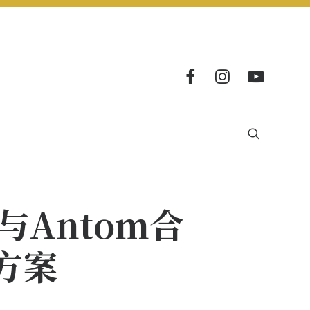
E与Antom合
方案