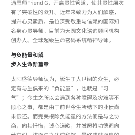
遇恩师Friend G，开启灵性管道，使其灵性层次
有了突破性的跃升。近年来致力为人们解惑，
提升心灵素质，是位深受敬重与信赖的国际知
名身心灵导师。目前为天圆文化谘询顾问机构
创办人、全球超级生命密码系统精神导师。
与负能量和解
步入生命新篇章
太阳盛德导师认为，诞生于人世间的众生，必
定有与生俱来的“负能量”，也就是“习
气”；今生之所以会遇到各种障碍及灾难等不
顺心之事，都是由于前世今生所结下的业债尚
未偿还。而完美根除负能量的方法便是与之协
商，向其忏悔，诚心道歉，并发愿将功德迴向
给它们，进而与之达成和解，最终成就双赢的