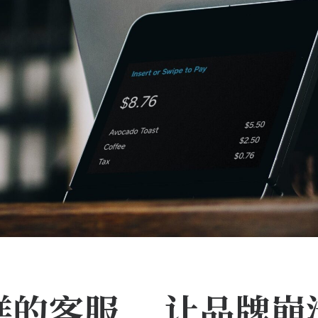
糕的客服， 让品牌崩