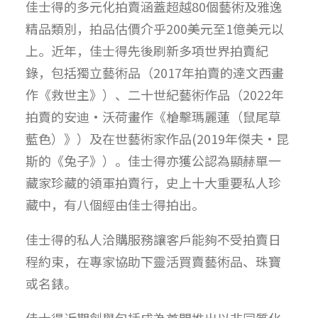
佳士得的多元化拍賣涵蓋超越80個藝術及雅逸
精品類別，拍品估價介乎200美元至1億美元以
上。近年，佳士得先後刷新多項世界拍賣紀
錄，包括獨立藝術品（2017年拍賣的達文西畫
作《救世主》）、二十世紀藝術作品（2022年
拍賣的安迪·沃荷畫作《槍擊瑪麗蓮（鼠尾草
藍色）》）及在世藝術家作品(2019年傑夫·昆
斯的《兔子》）。佳士得亦獲公認為顯赫單一
藏家珍藏的領軍拍賣行，史上十大重要私人珍
藏中，有八個經由佳士得拍出。
佳士得的私人洽購服務讓客戶能夠不受拍賣日
程約束，在專家協助下靈活買賣藝術品、珠寶
或名錶。