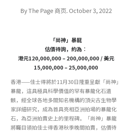
By The Page 商页. October 3, 2022
「尚神」暴龍
估價待詢，約為︰
港元120,000,000 – 200,000,000 / 美元
15,000,000 – 25,000,000
香港——佳士得將於11月30日隆重呈獻「尚神」
暴龍，這具極具科學價值的罕有暴龍化石遺
骸，經全球各地多間知名機構的頂尖古生物學
家詳細研究，成為首具亮相亞洲拍場的暴龍化
石，為亞洲拍賣史上的里程碑。「尚神」暴龍
將矚目領拍佳士得香港秋季晚間拍賣，估價待