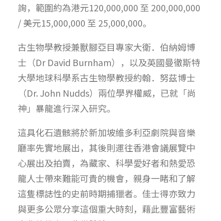
詢，範圍約為港元120,000,000 至 200,000,000
/ 美元15,000,000 至 25,000,000。
古生物學教授兼獸腳亞目專家大衛．伯納姆博
士（Dr David Burnham），以及英國曼徹斯特
大學地球科學系古生物學教授約翰．努茲博士
（Dr. John Nudds）兩位學界權威，已就「尚
神」暴龍進行深入研究。
這具化石遺骸將於新加坡維多利亞劇院與音樂
廳率先實地展出，其後則運往香港會議展覽中
心展出及拍賣，為藏家、科學愛好者和熱愛恐
龍人士帶來難能可貴的機會，親身一睹和了解
這隻標誌性的史前時期捕獵者。佳士得亦致力
與更多公眾分享這個重大時刻，藉此豐富藝術