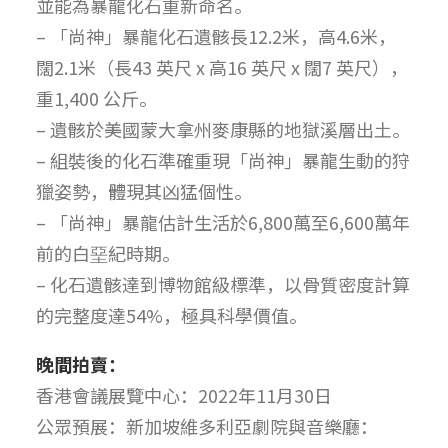
並能為暴龍化石重新命名。
– 「尚神」暴龍化石遺骸長12.2米，高4.6米，
闊2.1米（長43 英尺 x 高16 英尺 x 闊7 英尺），
重1,400 公斤。
– 遺骸於美國蒙大拿州麥康縣的地獄溪層出土。
– 組裝後的化石準確重現「尚神」暴龍生動的狩
獵姿勢，體現其凶猛個性。
– 「尚神」暴龍估計生活於6,800萬至6,600萬年
前的白堊紀時期。
– 化石遺骸達到博物館級標準，以骨質密度計算
的完整度達54%，極具科學價值。
晚間拍賣：
香港會議展覽中心：2022年11月30日
公眾預展：新加坡維多利亞劇院與音樂廳：