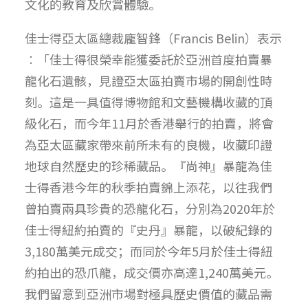
文化的教育及欣賞體驗。
佳士得亞太區總裁龐智鋒（Francis Belin）表示
︰「佳士得很榮幸能獲委託於亞洲首度拍賣暴
龍化石遺骸，見證亞太區拍賣市場的開創性時
刻。這是一具值得博物館和文藝機構收藏的頂
級化石，而今年11月於香港舉行的拍賣，將會
為亞太區藏家帶來前所未有的良機，收藏印證
地球自然歷史的珍稀藏品。『尚神』暴龍為佳
士得香港今年的秋季拍賣錦上添花，以往我們
曾拍賣兩具珍貴的恐龍化石，分別為2020年於
佳士得紐約拍賣的『史丹』暴龍，以破紀錄的
3,180萬美元成交；而同於今年5月於佳士得紐
約拍出的恐爪龍，成交價亦高達1,240萬美元。
我們留意到亞洲市場對極具歷史價值的藏品需