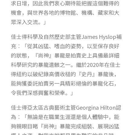
求日增，因此我們衷心期待能把握這個難得的
機會，與世界各地的博物館、機構、藏家和大
眾深入交流。」
佳士得科學及自然歷史部主管James Hyslop補
充︰「從其凶猛、嗜血的姿勢，以至保存良好
的狀態，『尚神』暴龍是拍賣史上具備最詳細
科學研究的暴龍遺骸之一。繼於2020年在佳士
得紐約以破紀錄高價收槌的『史丹』暴龍後，
能夠獲委託拍賣另一具精彩絕倫的暴龍化石，
令我們深感興奮和榮幸。」
佳士得亞太區古典藝術主管Georgina Hilton認
為︰「無論是在職業生涯還是個人體驗中，能
夠親眼目睹『尚神』暴龍完成組裝、展現凶猛