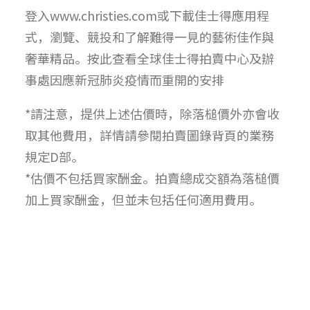
登入www.christies.com或下載佳士得應用程
式，瀏覽、競投和了解難得一見的藝術佳作與
奢華精品。按此查看全球佳士得拍賣中心及辦
事處因應新冠肺炎疫情而重開的安排
*請注意，提供上述估價時，除落槌價外亦會收
取其他費用，詳情請參閱拍賣圖錄背頁的業務
規定D部。
*估價不包括買家酬金。拍賣總成交額為落槌價
加上買家酬金，但並未包括任何適用費用。