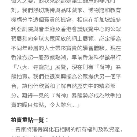
懾人之姿，對我來說都是畢生難忘的非凡時
刻。我們熱切期待與品味藏家、博物館和教育
機構分享這個寶貴的機會，相信在新加坡維多
利亞劇院與音樂廳及香港會議展覽中心的公眾
預展和向全球大眾開放的網上展覽，必定能為
不同年齡層的人士帶來寶貴的學習體驗。現在
香港掀起一股恐龍熱潮，早前香港科學館舉行
『八大．尋龍記』展覽，現在則有『尚神』暴
龍拍賣。我們也很高興能為公眾提供另一個平
台，讓他們欣賞和了解自然歷史中的精彩部
分。難得一見的『尚神』暴龍勢必成為秋季拍
賣的矚目焦點，令人難忘。」
拍賣重點一覽︰
– 買家將獲得與化石相關的所有權利及軟資產，