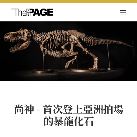
关于我们
新闻内容
商页菁英
快讯
电子杂志
尚神 - 首次登上亞洲拍場
的暴龍化石
Search