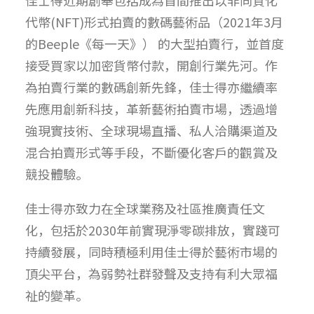
佳士得近期創舉包括成為首間推出以非同質化
代幣(NFT)形式拍賣的數碼藝術品（2021年3月
的Beeple《每一天》） 的大型拍賣行，並首度
接受買家以加密貨幣付款，開創行業先河。作
為拍賣行業的數碼創新先鋒，佳士得亦繼續率
先應用創新科技，革新藝術拍賣市場，透過增
強現實技術、全球現場直播、私人洽購渠道及
混合拍賣形式等手段，不斷優化客戶的觀賞及
競投體驗。
佳士得亦致力在全球業務及社區推廣責任文
化，包括於2030年前實現淨零碳排放，實踐可
持續發展，同時積極利用佳士得於藝術市場的
頂尖平台，為弱勢社群發聲及支持有利大眾福
祉的變革。