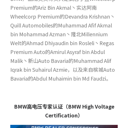
Premium的Ariz Bin Akmal丶实达阿南
Wheelcorp Premium的Devandra Krishnan丶
Quill Automobiles的Muhammad Afif Akmal
bin Mohammad Azman丶隆北Millennium
Welt的Ahmad Dhiyaudin bin Rosleli丶Regas
Premium Auto的Amirul Asyraf bin Abdul
Malik丶新山Auto Bavaria的Muhammad Alif
Iqrak bin Suhairul Azmie，以及来自槟城Auto
Bavaria的Abdul Muhaimin bin Md Faudzi。
BMW
高电压专家认证（
BMW High Voltage
Certification
）