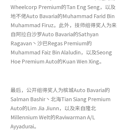
Wheelcorp Premium的Tan Eng Seng，以及
地不佬Auto Bavaria的Muhammad Farid Bin
Muhammad Firuz。此外，技师组得奖人为来
自阿拉白沙罗Auto Bavaria的Sathyan
Ragavan丶沙巴Regas Premium的
Muhammad Faiz Bin Alaludin，以及Seong
Hoe Premium Auto的Kuan Wen Xing。
最后，公开组得奖人为槟城Auto Bavaria的
Salman Bashir丶北海Tian Siang Premium
Auto的Lim Jia Jiunn，以及来自隆北
Millennium Welt的Raviwarman A/L
Ayyadurai。