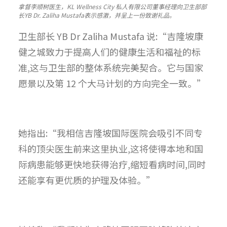
拿督李顺树医生，KL Wellness City 私人有限公司董事经理向卫生部部
长YB Dr. Zaliha Mustafa表示感激，并呈上一份致谢礼品。
卫生部长 YB Dr Zaliha Mustafa 说:“吉隆坡康
健之城致力于提高人们的健康生活和福祉的标
准,这与卫生部的整体系统完美契合。它与国家
愿景以及第 12 个大马计划的方向完全一致。”
她指出:“我相信吉隆坡国际医院会吸引不同专
科的顶尖医生前来这里执业,这将使得本地和国
际病患能够更快地获得治疗,缩短看病时间,同时
还能享有更优质的护理及体验。”