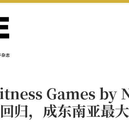
子杂志
itness Games by
回归，成东南亚最