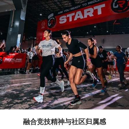
融合竞技精神与社区归属感