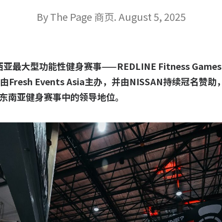
By The Page 商页. August 5, 2025
亚最大型功能性健身赛事——REDLINE Fitness Game
Fresh Events Asia主办，并由NISSAN持续冠
东南亚健身赛事中的领导地位。