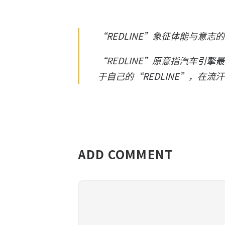
“REDLINE”象征体能与意志
“REDLINE”原意指汽车
于自己的“REDLINE”，在
ADD COMMENT