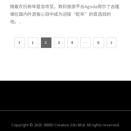
随着农历新年跫音将至，数码旅游平台Agoda揭示了吉隆
坡在国内外游客心目中成为迎接“蛇年”的首选目的
地。...
1
2
3
4
…
6
Copyright © 2025. BBBD Creative Sdn Bhd. All rights reserved.