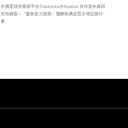
东南亚领先旅游平台Traveloka与YouGov 合作发布其研
究地调查—“重新定义旅游：理解和满足亚太地区旅行
者...