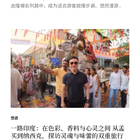
吉隆坡名列其中，成为适合游客放慢步调、悠然漫游...
悠遊
一路印度：在色彩、香料与心灵之间 从孟
买到纳西克，探访灵魂与味蕾的双重旅行