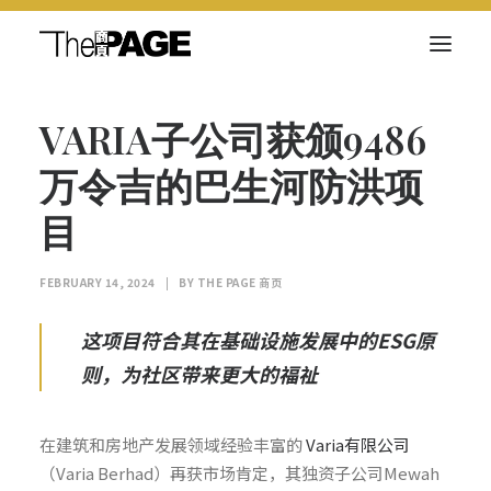
VARIA子公司获颁9486
关于我们
万令吉的巴生河防洪项
新闻内容
目
商页菁英
快讯
FEBRUARY 14, 2024
|
BY
THE PAGE 商页
电子杂志
这项目符合其在基础设施发展中的
ESG
原
则，为社区带来更大的福祉
Search
在建筑和房地产发展领域经验丰富的
Varia有限公司
（Varia Berhad）再获市场肯定，其独资子公司Mewah