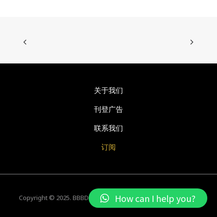
关于我们
刊登广告
联系我们
订阅
How can I help you?
Copyright © 2025. BBBD Creative Sdn Bhd. All rights reserved.