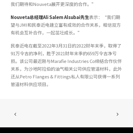
我们期待和Nouveta展开更深度的合作。”
Nouveta
总经理
Ali Salem Alsubai
先生
表示：“我们期
望与JMI和民泰近电建立富有成效的合作关系，相信双方
有机会互补合作，一起茁壮成长。”
民泰近电在截至2022年3月31日的2022财年末季，取得了
91万令吉的净利，胜于2021财年末季的659万令吉净亏
损。该公司最近刚与Marafie Industries Co缔结合作伙伴
关系，为沙地阿拉伯的油气相关公司供应管道材料，此外
还从Petro Flanges & Fittings私人有限公司获得一系列
管道材料供应项目。