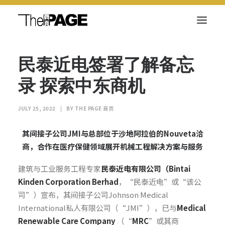
民泰近电签署了解备忘
关于我们
录 探索中东商机
新闻内容
商页菁英
JULY 25, 2022
|
BY
THE PAGE 商页
快讯
其
间接子公司
JMI
与
总部位于沙地阿拉伯的
Nouveta
洽
电子杂志
商，
合作在医
疗保健领域展开机械工程解决方案与服务
建筑与工业服务工程专家
民泰近
电有限公司（
Bintai
Kinden Corporation Berhad
，“民泰近电”或“该公
司”）宣布，其间接子公司Johnson Medical
Search
International私人有限公司（“JMI”），已与
Medical
Renewable Care Company
（“
MRC
”或其商