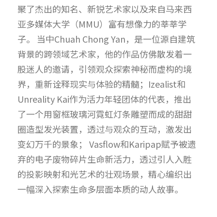
聚了杰出的知名、新锐艺术家以及来自马来西
亚多媒体大学（MMU）富有想像力的莘莘学
子。 当中Chuah Chong Yan，是一位源自建筑
背景的跨领域艺术家，他的作品仿佛散发着一
股迷人的邀请，引领观众探索神秘而虚构的境
界，重新诠释现实与体验的精髓；Izealist和
Unreality Kai作为活力年轻团体的代表，推出
了一个用窗框玻璃河霓虹灯条雕塑而成的甜甜
圈造型发光装置，透过与观众的互动，激发出
变幻万千的景象； Vasflow和Karipap赋予被遗
弃的电子废物碎片生命新活力，透过引人入胜
的投影映射和光艺术的壮观场景，精心编织出
一幅深入探索生命多层面本质的动人故事。