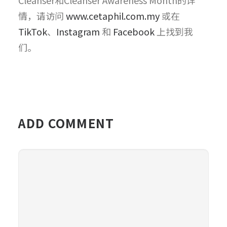
情，请访问
www.cetaphil.com.my
或在
TikTok
、
Instagram
和
Facebook
上找到我
们。
ADD COMMENT