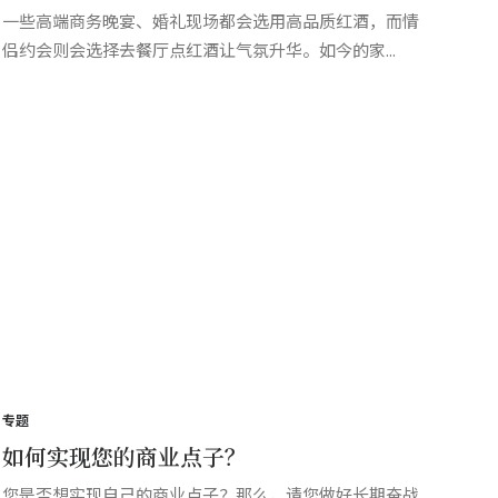
一些高端商务晚宴、婚礼现场都会选用高品质红酒，而情
侣约会则会选择去餐厅点红酒让气氛升华。如今的家...
专题
如何实现您的商业点子？
您是否想实现自己的商业点子？那么，请您做好长期奋战