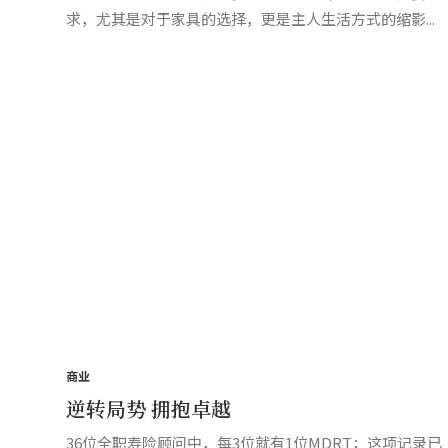
求，尤其是对于家具的选择，更是主人生活方式的缩影...
商业
逆转局势 拥抱卓越
36位全职寿险顾问中，每3位就有1位MDRT；这项记录已