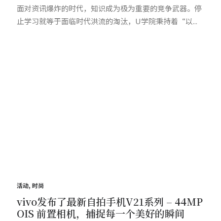
面对资讯爆炸的时代，知识成为极为重要的竞争武器。停
止学习就等于面临时代洪流的淘汰，U学院秉持着“以...
活动
,
时尚
vivo发布了最新自拍手机V21系列 – 44MP
OIS 前置相机，捕捉每一个美好的瞬间