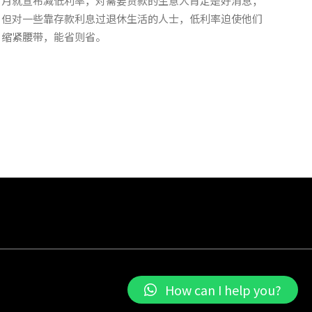
月就宣布减低利率，对需要贷款的生意人肯定是好消息；
但对一些靠存款利息过退休生活的人士，低利率迫使他们
缩紧腰带，能省则省。
How can I help you?