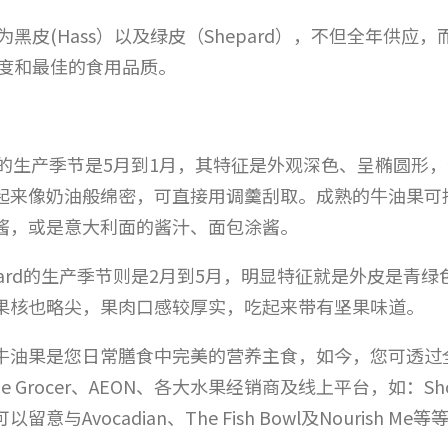
黑皮(Hass）以及绿皮（Shepard），不但全年供应
度和最佳的食用品质。
ss的生产季节是5月到1月，其特征是外观深色、呈椭圆形
起来像奶油般绵密，可直接用调羹刮取。成熟的牛油果可
酱，或是意大利面的酱汁、面包涂酱。
epard的生产季节则是2月到5月，明显特征就是外皮是
果核也略尖，果肉口感较厚实，吃起来带有坚果味道。
牛油果是您日常膳食中完美的营养主食，如今，您可透过全马主
lage Grocer、AEON、各大水果经销商及线上平台，如：S
以留意与Avocadian、The Fish Bowl及Nouris