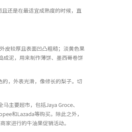
，而且还是在最适宜成熟度的时候，直
，外皮较厚且表面凹凸粗糙；淡黄色果
捣成泥，用来制作薄饼、墨西哥卷饼
青绿色的，外表光滑，像修长的梨子。切
要超市，包括Jaya Groce、
hopee和Lazada等购买。除此之外，
h Me等等商家进行的牛油果促销活动。